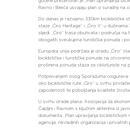
godine prezentiran je „Plan upravljanja bic
Ravno i Bileća usvajaju plan o suradnji na odr
Do danas je razvijeno 330km biciklističke s
staze „Ćiro Heritage“ i „Ćiro II“ u dužinama 
slijedi. „Ćiro“ trasa obuhvata i područja na
obogatiti sveukupna turistička ponuda i pos
Europska unija podržala je izradu „Ćiro“ staz
biciklističke i turističke ponude na otvoren
proširena ponuda staza za cikloturiste na 
Potpisivanjem ovog Sporazuma osigurava se p
oko biciklističke rute „Ćiro“ u svrhu privl
zaposlenosti te poboljšanja kvalitete živo
U svrhu izrade plana, Asocijacija za ekonom
Čapljini i Ravnom s ključnim akterima iz ja
dokumenta „Plan upravljanja biciklističkom 
agencija, nevladinih organizacija i privatnih