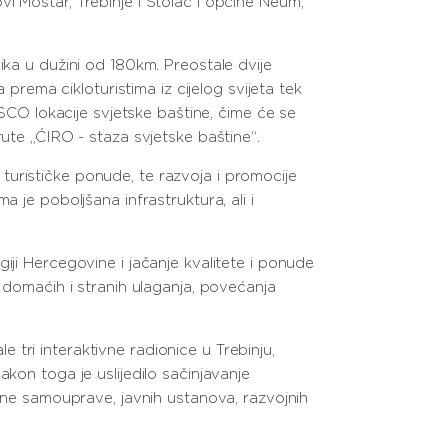
i Mostar, Trebinje i Stolac i općine Neum,
ika u dužini od 180km. Preostale dvije
 prema cikloturistima iz cijelog svijeta tek
ESCO lokacije svjetske baštine, čime će se
rute „ĆIRO - staza svjetske baštine“.
e turističke ponude, te razvoja i promocije
 je poboljšana infrastruktura, ali i
iji Hercegovine i jačanje kvalitete i ponude
a domaćih i stranih ulaganja, povećanja
tri interaktivne radionice u Trebinju,
kon toga je uslijedilo sačinjavanje
alne samouprave, javnih ustanova, razvojnih