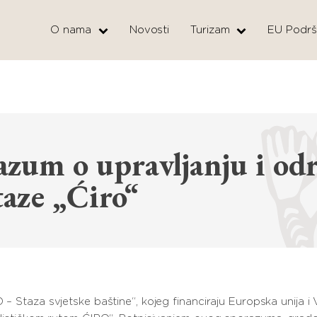
O nama
Novosti
Turizam
EU Podrš
azum o upravljanju i od
staze „Ćiro“
 – Staza svjetske baštine“, kojeg financiraju Europska unija i 