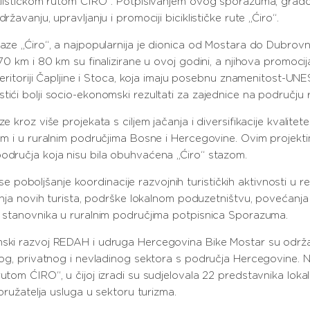
iklističkom rutom ĆIRO“. Potpisivanjem ovog sporazuma, gradov
žavanju, upravljanju i promociji biciklističke rute „Ćiro“.
taze „Ćiro“, a najpopularnija je dionica od Mostara do Dubrovn
70 km i 80 km su finalizirane u ovoj godini, a njihova promocija
 teritoriji Čapljine i Stoca, koja imaju posebnu znamenitost-UN
tići bolji socio-ekonomski rezultati za zajednice na području 
e kroz više projekata s ciljem jačanja i diversifikacije kvalitet
om i u ruralnim područjima Bosne i Hercegovine. Ovim projektima
područja koja nisu bila obuhvaćena „Ćiro“ stazom.
oboljšanje koordinacije razvojnih turističkih aktivnosti u reg
ačenja novih turista, podrške lokalnom poduzetništvu, povećanj
ta stanovnika u ruralnim područjima potpisnica Sporazuma.
ski razvoj REDAH i udruga Hercegovina Bike Mostar su održale 
vnog, privatnog i nevladinog sektora s područja Hercegovine. Na
rutom ĆIRO“, u čijoj izradi su sudjelovala 22 predstavnika lok
 pružatelja usluga u sektoru turizma.