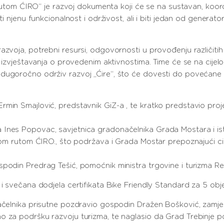
m rutom ĆIRO“ je razvoj dokumenta koji će se na sustavan, koord
ati njenu funkcionalnost i održivost, ali i biti jedan od genera
azvoja, potrebni resursi, odgovornosti u provođenju različiti
 i izvještavanja o provedenim aktivnostima. Time će se na cije
ugoročno održiv razvoj „Ćire“, što će dovesti do povećane kon
min Smajlović, predstavnik GiZ-a , te kratko predstavio proje
 Ines Popovac, savjetnica gradonačelnika Grada Mostara i ist
ičkom rutom ĆIRO., što podržava i Grada Mostar prepoznajući c
spodin Predrag Tešić, pomoćnik ministra trgovine i turizma Re
 i svečana dodjela certifikata Bike Friendly Standard za 5 ob
ačelnika prisutne pozdravio gospodin Dražen Bošković, zamjeni
o za podršku razvoju turizma, te naglasio da Grad Trebinje po