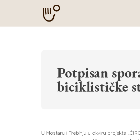
Potpisan spor
biciklističke 
U Mostaru i Trebinju u okviru projekta „ĆIRO