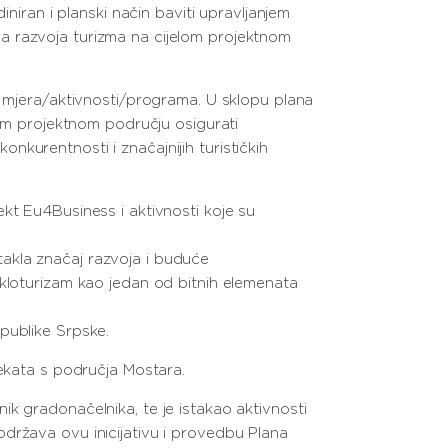
iniran i planski način baviti upravljanjem
tora razvoja turizma na cijelom projektnom
h mjera/aktivnosti/programa. U sklopu plana
lom projektnom području osigurati
kurentnosti i značajnijih turističkih
kt Eu4Business i aktivnosti koje su
akla značaj razvoja i buduće
ikloturizam kao jedan od bitnih elemenata
publike Srpske.
jekata s područja Mostara.
k gradonačelnika, te je istakao aktivnosti
država ovu inicijativu i provedbu Plana