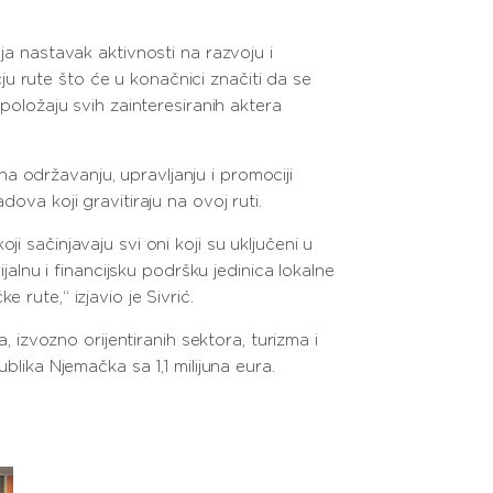
ja nastavak aktivnosti na razvoju i
učju rute što će u konačnici značiti da se
 položaju svih zainteresiranih aktera
a održavanju, upravljanju i promociji
ova koji gravitiraju na ovoj ruti.
i sačinjavaju svi oni koji su uključeni u
nu i financijsku podršku jedinica lokalne
rute,“ izjavio je Sivrić.
, izvozno orijentiranih sektora, turizma i
blika Njemačka sa 1,1 milijuna eura.