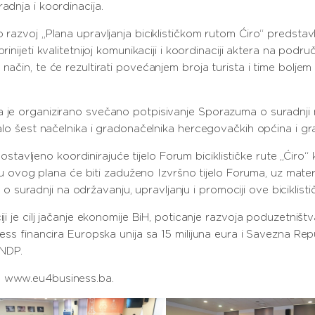
adnja i koordinacija.
 razvoj „Plana upravljanja biciklističkom rutom Ćiro“ predstavl
rinijeti kvalitetnijoj komunikaciji i koordinaciji aktera na podr
način, te će rezultirati povećanjem broja turista i time boljem
a je organizirano svečano potpisivanje Sporazuma o suradnji n
salo šest načelnika i gradonačelnika hercegovačkih općina i grad
ljeno koordinirajuće tijelo Forum biciklističke rute „Ćiro“ koj
og plana će biti zaduženo Izvršno tijelo Foruma, uz materijal
radnji na održavanju, upravljanju i promociji ove biciklističke 
ji je cilj jačanje ekonomije BiH, poticanje razvoja poduzetništva
ness financira Europska unija sa 15 milijuna eura i Savezna Repu
UNDP.
a www.eu4business.ba.