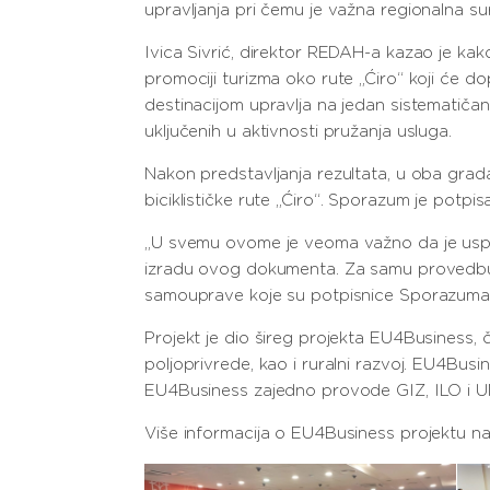
upravljanja pri čemu je važna regionalna sur
Ivica Sivrić, direktor REDAH-a kazao je kako
promociji turizma oko rute „Ćiro“ koji će dop
destinacijom upravlja na jedan sistematičan 
uključenih u aktivnosti pružanja usluga.
Nakon predstavljanja rezultata, u oba grad
biciklističke rute „Ćiro“. Sporazum je potpi
„U svemu ovome je veoma važno da je uspostav
izradu ovog dokumenta. Za samu provedbu ov
samouprave koje su potpisnice Sporazuma o su
Projekt je dio šireg projekta EU4Business, či
poljoprivrede, kao i ruralni razvoj. EU4Busi
EU4Business zajedno provode GIZ, ILO i 
Više informacija o EU4Business projektu n