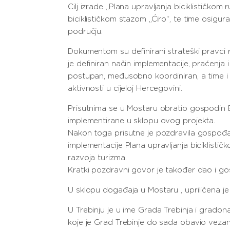
Cilj izrade „Plana upravljanja biciklističko
biciklističkom stazom „Ćiro“, te time osigur
području.
Dokumentom su definirani strateški pravci r
je definiran način implementacije, praćenja
postupan, međusobno koordiniran, a time i d
aktivnosti u cijeloj Hercegovini.
Prisutnima se u Mostaru obratio gospodin Er
implementirane u sklopu ovog projekta.
Nakon toga prisutne je pozdravila gospođa
implementacije Plana upravljanja biciklist
razvoja turizma.
Kratki pozdravni govor je također dao i go
U sklopu događaja u Mostaru , upriličena je
U Trebinju je u ime Grada Trebinja i gradon
koje je Grad Trebinje do sada obavio vezan