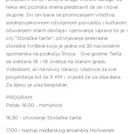
neka već poznata imena predstavit će se i nove
skupine. Svi oni bave se promicanjem viteštva,
srednjovjekovnom oživljenom poviješću i kulturom,
očuvanjem starih običaja i vjerovanja. Upravo to je i
cilj ''Stolačke tarče'', oživljavanje prekrasne
stolačke tvrđave koja je jedna od 30 nacionalnih
spomenika na području Stoca. Ove godine Tarča
se održava 18. i 19. svibnja na starom gradu
Vidoškom, ali na novoj lokaciji. Ulaznice za sve
posjetitelje bit će 5 KM i vrijedit će za oba dana.
Za djecu je ulaz besplatan.
PROGRAM:
Petak: 16,00 - mimohod
16,30 - otvorenje Stolačke tarče
17,00 - nastup mađarskog ansambla Holloenek