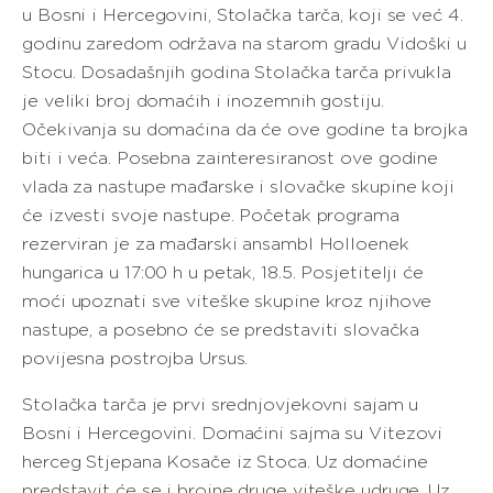
u Bosni i Hercegovini, Stolačka tarča, koji se već 4.
godinu zaredom održava na starom gradu Vidoški u
Stocu. Dosadašnjih godina Stolačka tarča privukla
je veliki broj domaćih i inozemnih gostiju.
Očekivanja su domaćina da će ove godine ta brojka
biti i veća. Posebna zainteresiranost ove godine
vlada za nastupe mađarske i slovačke skupine koji
će izvesti svoje nastupe. Početak programa
rezerviran je za mađarski ansambl Holloenek
hungarica u 17:00 h u petak, 18.5. Posjetitelji će
moći upoznati sve viteške skupine kroz njihove
nastupe, a posebno će se predstaviti slovačka
povijesna postrojba Ursus.
Stolačka tarča je prvi srednjovjekovni sajam u
Bosni i Hercegovini. Domaćini sajma su Vitezovi
herceg Stjepana Kosače iz Stoca. Uz domaćine
predstavit će se i brojne druge viteške udruge. Uz