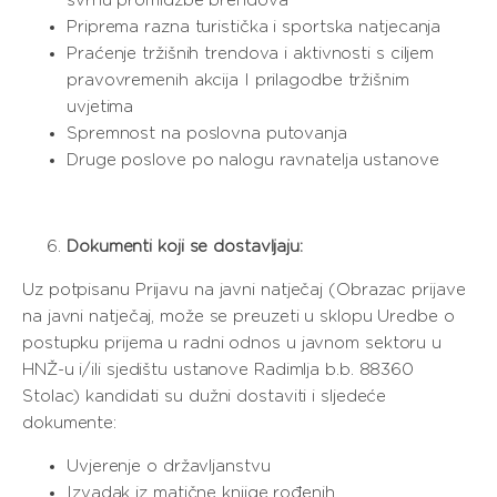
svrhu promidžbe brendova
Priprema razna turistička i sportska natjecanja
Praćenje tržišnih trendova i aktivnosti s ciljem
pravovremenih akcija I prilagodbe tržišnim
uvjetima
Spremnost na poslovna putovanja
Druge poslove po nalogu ravnatelja ustanove
Dokumenti koji se dostavljaju:
Uz potpisanu Prijavu na javni natječaj (Obrazac prijave
na javni natječaj, može se preuzeti u sklopu Uredbe o
postupku prijema u radni odnos u javnom sektoru u
HNŽ-u i/ili sjedištu ustanove Radimlja b.b. 88360
Stolac) kandidati su dužni dostaviti i sljedeće
dokumente:
Uvjerenje o državljanstvu
Izvadak iz matične knjige rođenih