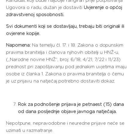
Kandidat koji bude najbolje rangiran prije potpisivanja
Ugovora o radu, dužan je dostaviti
Uvjerenje o općoj
zdravstvenoj sposobnosti.
Svi dokumenti koji se dostavljaju, trebaju biti originali ili
ovjerene kopije.
Napomena:
Na temelju čl. 17. i 18. Zakona o dopunskim
pravima branitelja i članova njihovih obitelji u HNŽ-u,
(„Narodne novine HNŽ“, broj: 6/18, 4/21, 7/22 i 11/23)
prednost pri zapošljavanju pod jednakim uvjetima imaju
osobe iz članka 1. Zakona o pravima branitelja o čemu
je uz prijavu na natječaj potrebno dostaviti dokaz.
Rok za podnošenje prijava je petnaest (15) dana
od dana posljednje objave javnoga natječaja.
Nepotpune, nepravodobne i neuredne prijave neće se
uzimati u razmatranje.