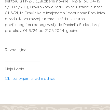
sektoru u HNŽ-u („Službene novine HNŽ-a“ br.: 04/19,
5/19 i 5/20 ), Pravilnikom o radu Javne ustanove broj:
01-5/21, te Pravilnika o izmjenama i dopunama Pravilnika
o radu JU za razvoj turizma i zaštitu kulturno-
povijesnog i prirodnog naslijeđa Radimlja Stolac; broj
protokola:01-6/24 od 21.05.2024. godine.
Ravnateljica
________________
Maja Lopin
Obr za prijem u radni odnos