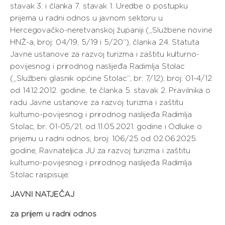
stavak 3. i članka 7. stavak 1. Uredbe o postupku
prijema u radni odnos u javnom sektoru u
Hercegovačko-neretvanskoj županiji („Službene novine
HNŽ-a, broj: 04/19, 5/19 i 5/20“), članka 24. Statuta
Javne ustanove za razvoj turizma i zaštitu kulturno-
povijesnog i prirodnog naslijeđa Radimlja Stolac
(„Službeni glasnik općine Stolac“, br: 7/12); broj: 01-4/12
od 14.12.2012. godine, te članka 5. stavak 2. Pravilnika o
radu Javne ustanove za razvoj turizma i zaštitu
kulturno-povijesnog i prirodnog naslijeđa Radimlja
Stolac, br: 01-05/21, od 11.05.2021. godine i Odluke o
prijemu u radni odnos, broj: 106/25 od 02.06.2025.
godine, Ravnateljica JU za razvoj turizma i zaštitu
kulturno-povijesnog i prirodnog naslijeđa Radimlja
Stolac raspisuje:
JAVNI NATJEČAJ
za prijem u radni odnos