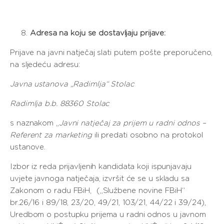
Adresa na koju se dostavljaju prijave:
Prijave na javni natječaj slati putem pošte preporučeno,
na sljedeću adresu:
Javna ustanova „Radimlja“ Stolac
Radimlja b.b. 88360 Stolac
s naznakom „
Javni natječaj za prijem u radni odnos –
Referent za marketing
ili predati osobno na protokol
ustanove.
Izbor iz reda prijavljenih kandidata koji ispunjavaju
uvjete javnoga natječaja, izvršit će se u skladu sa
Zakonom o radu FBiH, („Službene novine FBiH“
br.26/16 i 89/18, 23/20, 49/21, 103/21, 44/22 i 39/24),
Uredbom o postupku prijema u radni odnos u javnom