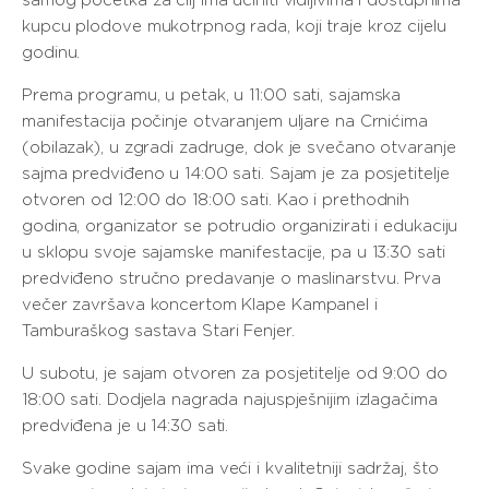
samog početka za cilj ima učiniti vidljivima i dostupnima
kupcu plodove mukotrpnog rada, koji traje kroz cijelu
godinu.
Prema programu, u petak, u 11:00 sati, sajamska
manifestacija počinje otvaranjem uljare na Crnićima
(obilazak), u zgradi zadruge, dok je svečano otvaranje
sajma predviđeno u 14:00 sati. Sajam je za posjetitelje
otvoren od 12:00 do 18:00 sati. Kao i prethodnih
godina, organizator se potrudio organizirati i edukaciju
u sklopu svoje sajamske manifestacije, pa u 13:30 sati
predviđeno stručno predavanje o maslinarstvu. Prva
večer završava koncertom Klape Kampanel i
Tamburaškog sastava Stari Fenjer.
U subotu, je sajam otvoren za posjetitelje od 9:00 do
18:00 sati. Dodjela nagrada najuspješnijim izlagačima
predviđena je u 14:30 sati.
Svake godine sajam ima veći i kvalitetniji sadržaj, što