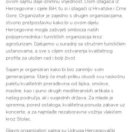
ovom sajmu daje iznimnu vrijednost. Osim izlagača iz
Hercegovine i cijele BiH, tu si i izlagači iz Hrvatske i Crne
Gore. Organizator je zajedno s drugim organizacijama,
stvorio pretpostavku kako bi u ovom dijelu
Hercegovine mogla zaživjeti simbioza naših
poljoprivrednika i turističkih organizacija kroz
agroturizam. Djelujemo u suradnji sa stručnim turističkim
ustanovama, a sve s ciljem ostvarenja kvalitetnog
profita za uložen rad i bolji život.
Sajam je organiziran kako bi bio zanimljiv svim
generacijama. Stariji će imati priliku okusiti svu raskošnu
paletu kvalitetnih prerađevina od šipka, smokve,
masline, kao i puno drugih mediteranskih artikala s
našeg područja, ali i susjednih država. Za mlade je
spremna, pored ostaloga, kvalitetna ponuda zabave uz
koncerte, a za najmlađe nezaboravna vožnja vlakićem
kroz Stolac.
Glavni organizatori sajma su Udruga Hercegovački