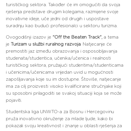
turističkog sektora. Također će im omogućiti da svoja
rješenja predstave drugim kolegama, razmijene svoje
inovativne ideje, uče jedni od drugih i uspostave
suradnju kao budući profesionalci u sektoru turizma.
Ovogodišnji izazov je
"Off the Beaten Track",
a tema
je
Turizam u službi ruralnog razvoja
. Natjecanje će
premostiti jaz između obrazovanja i osposobljavanja
studenata/studentica, učenika/učenica i realnosti
turističkog sektora, pružajući studentima/studenticama
i učenicima/učenicama vrijedan uvid u mogućnosti
zapošljavanja koje su im dostupne. Štoviše, natjecanje
ima za cilj proizvesti visoko kvalificirane stručnjake koji
su sposobni prilagoditi se svakoj situaciji koja se može
pojaviti.
Studentska liga UNWTO-a za Bosnu i Hercegovinu
pruža inovativno okruženje za mlade ljude, kako bi
pokazali svoju kreativnost i znanje u oblasti rješenja za