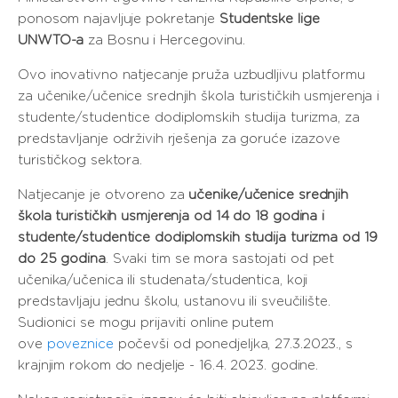
ponosom najavljuje pokretanje
Studentske lige
UNWTO-a
za Bosnu i Hercegovinu.
Ovo inovativno natjecanje pruža uzbudljivu platformu
za učenike/učenice srednjih škola turističkih usmjerenja i
studente/studentice dodiplomskih studija turizma, za
predstavljanje održivih rješenja za goruće izazove
turističkog sektora.
Natjecanje je otvoreno za
učenike/učenice srednjih
škola turističkih usmjerenja od 14 do 18 godina i
studente/studentice dodiplomskih studija turizma od 19
do 25 godina
. Svaki tim se mora sastojati od pet
učenika/učenica ili studenata/studentica, koji
predstavljaju jednu školu, ustanovu ili sveučilište.
Sudionici se mogu prijaviti online putem
ove
poveznice
počevši od ponedjeljka, 27.3.2023., s
krajnjim rokom do nedjelje - 16.4. 2023. godine.