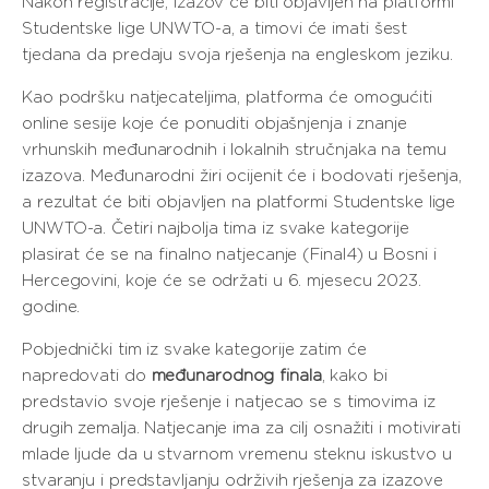
Nakon registracije, izazov će biti objavljen na platformi
Studentske lige UNWTO-a, a timovi će imati šest
tjedana da predaju svoja rješenja na engleskom jeziku.
Kao podršku natjecateljima, platforma će omogućiti
online sesije koje će ponuditi objašnjenja i znanje
vrhunskih međunarodnih i lokalnih stručnjaka na temu
izazova. Međunarodni žiri ocijenit će i bodovati rješenja,
a rezultat će biti objavljen na platformi Studentske lige
UNWTO-a. Četiri najbolja tima iz svake kategorije
plasirat će se na finalno natjecanje (Final4) u Bosni i
Hercegovini, koje će se održati u 6. mjesecu 2023.
godine.
Pobjednički tim iz svake kategorije zatim će
napredovati do
međunarodnog
finala
, kako bi
predstavio svoje rješenje i natjecao se s timovima iz
drugih zemalja. Natjecanje ima za cilj osnažiti i motivirati
mlade ljude da u stvarnom vremenu steknu iskustvo u
stvaranju i predstavljanju održivih rješenja za izazove