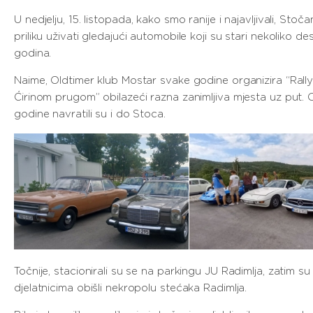
U nedjelju, 15. listopada, kako smo ranije i najavljivali, Stočan
priliku uživati gledajući automobile koji su stari nekoliko d
godina.
Naime, Oldtimer klub Mostar svake godine organizira “Rall
Ćirinom prugom” obilazeći razna zanimljiva mjesta uz put.
godine navratili su i do Stoca.
Točnije, stacionirali su se na parkingu JU Radimlja, zatim su
djelatnicima obišli nekropolu stećaka Radimlja.