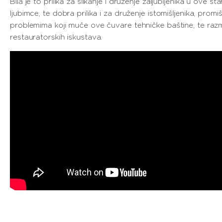
Bila je to prilika za slikanje i druženje zaljubljenika u ove sta
ljubimce, te dobra prilika i za druženje istomišljenika, promiš
problemima koji muče ove čuvare tehničke baštine, te raz
restauratorskih iskustava.