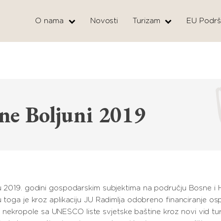
O nama
Novosti
Turizam
EU Podrš
jne Boljuni 2019
e u 2019. godini gospodarskim subjektima na području Bosne i
u toga je kroz aplikaciju JU Radimlja odobreno financiranje osp
dvije nekropole sa UNESCO liste svjetske baštine kroz novi vid tu