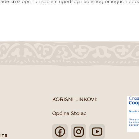
klijade kroz općinu i spojem ugodnog i korisnog omogućiti upo
KORISNI LINKOVI:
Općina Stolac
ina