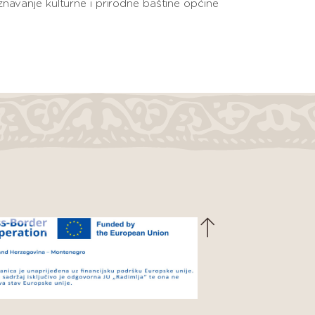
znavanje kulturne i prirodne baštine općine