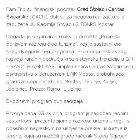
Fam Trip su financijski podržali
Grad Stolac
i
Caritas
Švicarske
(CACH), dok su za njegovu realizaciju bile
zadužene JU Radimlja Stolac i S TOURS Mostar.
Događaj je organiziran u okviru projekta „Podrška
održivom razvoju oleo turizma“, koji je sastavni dio
šireg dvogodišnjeg programa „Promocija inkluzivnog
razvoja ruralnih područja kroz sistemsku tranziciju u BiH
– RAST“. Projekt RAST implementira Caritas Švicarske u
partnerstvu s Udruženjem LiNK Mostar, a obuhvaća
gradove i općine: Stolac, Mostar, Trebinje, Konjic,
Jablanicu, Prozor-Ramu i Ljubinje.
Dvodnevni program pun sadržaja
Prvoga dana, 23. svibnja, program je započeo radnim
sastankom i prezentacijom o razvoju turizma u regiji, s
posebnim naglaskom na uspješne prakse i iskustva iz
terena, kojoj su nazočili gradonačelnik Stoca, Stjepan