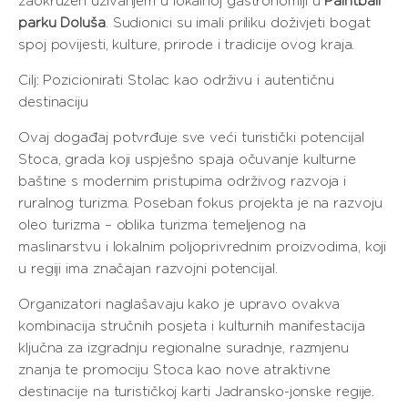
zaokružen uživanjem u lokalnoj gastronomiji u
Paintball
parku Doluša
. Sudionici su imali priliku doživjeti bogat
spoj povijesti, kulture, prirode i tradicije ovog kraja.
Cilj: Pozicionirati Stolac kao održivu i autentičnu
destinaciju
Ovaj događaj potvrđuje sve veći turistički potencijal
Stoca, grada koji uspješno spaja očuvanje kulturne
baštine s modernim pristupima održivog razvoja i
ruralnog turizma. Poseban fokus projekta je na razvoju
oleo turizma – oblika turizma temeljenog na
maslinarstvu i lokalnim poljoprivrednim proizvodima, koji
u regiji ima značajan razvojni potencijal.
Organizatori naglašavaju kako je upravo ovakva
kombinacija stručnih posjeta i kulturnih manifestacija
ključna za izgradnju regionalne suradnje, razmjenu
znanja te promociju Stoca kao nove atraktivne
destinacije na turističkoj karti Jadransko-jonske regije.