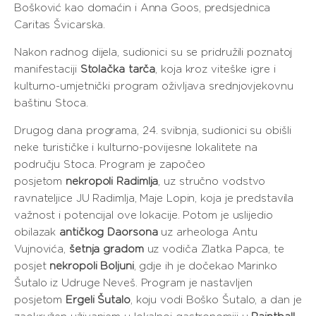
Bošković kao domaćin i Anna Goos, predsjednica
Caritas Švicarska.
Nakon radnog dijela, sudionici su se pridružili poznatoj
manifestaciji
Stolačka tarča
, koja kroz viteške igre i
kulturno-umjetnički program oživljava srednjovjekovnu
baštinu Stoca.
Drugog dana programa, 24. svibnja, sudionici su obišli
neke turističke i kulturno-povijesne lokalitete na
području Stoca. Program je započeo
posjetom
nekropoli Radimlja
, uz stručno vodstvo
ravnateljice JU Radimlja, Maje Lopin, koja je predstavila
važnost i potencijal ove lokacije. Potom je uslijedio
obilazak
antičkog Daorsona
uz arheologa Antu
Vujnovića,
šetnja gradom
uz vodiča Zlatka Papca, te
posjet
nekropoli Boljuni
, gdje ih je dočekao Marinko
Šutalo iz Udruge Neveš. Program je nastavljen
posjetom
Ergeli Šutalo
, koju vodi Boško Šutalo, a dan je