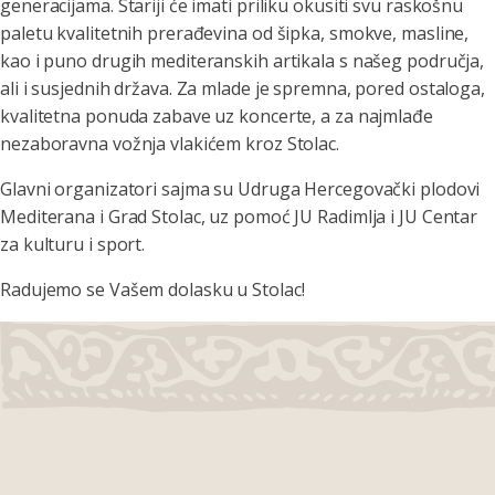
generacijama. Stariji će imati priliku okusiti svu raskošnu
paletu kvalitetnih prerađevina od šipka, smokve, masline,
kao i puno drugih mediteranskih artikala s našeg područja,
ali i susjednih država. Za mlade je spremna, pored ostaloga,
kvalitetna ponuda zabave uz koncerte, a za najmlađe
nezaboravna vožnja vlakićem kroz Stolac.
Glavni organizatori sajma su Udruga Hercegovački plodovi
Mediterana i Grad Stolac, uz pomoć JU Radimlja i JU Centar
za kulturu i sport.
Radujemo se Vašem dolasku u Stolac!