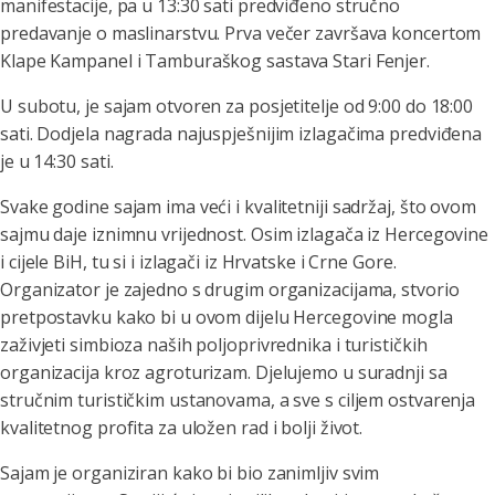
manifestacije, pa u 13:30 sati predviđeno stručno
predavanje o maslinarstvu. Prva večer završava koncertom
Klape Kampanel i Tamburaškog sastava Stari Fenjer.
U subotu, je sajam otvoren za posjetitelje od 9:00 do 18:00
sati. Dodjela nagrada najuspješnijim izlagačima predviđena
je u 14:30 sati.
Svake godine sajam ima veći i kvalitetniji sadržaj, što ovom
sajmu daje iznimnu vrijednost. Osim izlagača iz Hercegovine
i cijele BiH, tu si i izlagači iz Hrvatske i Crne Gore.
Organizator je zajedno s drugim organizacijama, stvorio
pretpostavku kako bi u ovom dijelu Hercegovine mogla
zaživjeti simbioza naših poljoprivrednika i turističkih
organizacija kroz agroturizam. Djelujemo u suradnji sa
stručnim turističkim ustanovama, a sve s ciljem ostvarenja
kvalitetnog profita za uložen rad i bolji život.
Sajam je organiziran kako bi bio zanimljiv svim