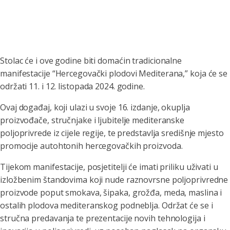
Stolac će i ove godine biti domaćin tradicionalne
manifestacije “Hercegovački plodovi Mediterana,” koja će se
održati 11. i 12. listopada 2024. godine.
Ovaj događaj, koji ulazi u svoje 16. izdanje, okuplja
proizvođače, stručnjake i ljubitelje mediteranske
poljoprivrede iz cijele regije, te predstavlja središnje mjesto
promocije autohtonih hercegovačkih proizvoda.
Tijekom manifestacije, posjetitelji će imati priliku uživati u
izložbenim štandovima koji nude raznovrsne poljoprivredne
proizvode poput smokava, šipaka, grožđa, meda, maslina i
ostalih plodova mediteranskog podneblja. Održat će se i
stručna predavanja te prezentacije novih tehnologija i