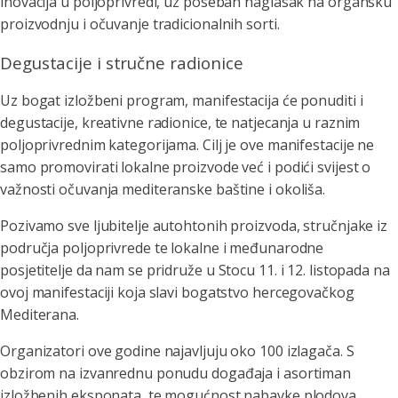
inovacija u poljoprivredi, uz poseban naglasak na organsku
proizvodnju i očuvanje tradicionalnih sorti.
Degustacije i stručne radionice
Uz bogat izložbeni program, manifestacija će ponuditi i
degustacije, kreativne radionice, te natjecanja u raznim
poljoprivrednim kategorijama. Cilj je ove manifestacije ne
samo promovirati lokalne proizvode već i podići svijest o
važnosti očuvanja mediteranske baštine i okoliša.
Pozivamo sve ljubitelje autohtonih proizvoda, stručnjake iz
područja poljoprivrede te lokalne i međunarodne
posjetitelje da nam se pridruže u Stocu 11. i 12. listopada na
ovoj manifestaciji koja slavi bogatstvo hercegovačkog
Mediterana.
Organizatori ove godine najavljuju oko 100 izlagača. S
obzirom na izvanrednu ponudu događaja i asortiman
izložbenih eksponata, te mogućnost nabavke plodova