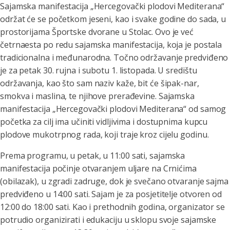
Sajamska manifestacija „Hercegovački plodovi Mediterana“
održat će se početkom jeseni, kao i svake godine do sada, u
prostorijama Športske dvorane u Stolac. Ovo je već
četrnaesta po redu sajamska manifestacija, koja je postala
tradicionalna i međunarodna. Točno održavanje predviđeno
je za petak 30. rujna i subotu 1. listopada. U središtu
održavanja, kao što sam naziv kaže, bit će šipak-nar,
smokva i maslina, te njihove prerađevine. Sajamska
manifestacija „Hercegovački plodovi Mediterana“ od samog
početka za cilj ima učiniti vidljivima i dostupnima kupcu
plodove mukotrpnog rada, koji traje kroz cijelu godinu.
Prema programu, u petak, u 11:00 sati, sajamska
manifestacija počinje otvaranjem uljare na Crnićima
(obilazak), u zgradi zadruge, dok je svečano otvaranje sajma
predviđeno u 14:00 sati. Sajam je za posjetitelje otvoren od
12:00 do 18:00 sati. Kao i prethodnih godina, organizator se
potrudio organizirati i edukaciju u sklopu svoje sajamske