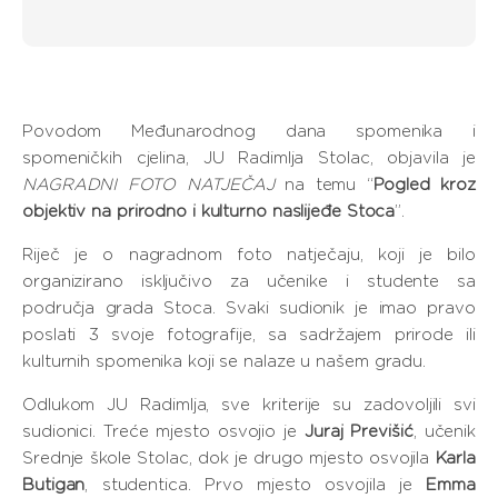
Povodom Međunarodnog dana spomenika i
spomeničkih cjelina, JU Radimlja Stolac, objavila je
NAGRADNI FOTO NATJEČAJ
na temu “
Pogled kroz
objektiv na prirodno i kulturno naslijeđe Stoca
”.
Riječ je o nagradnom foto natječaju, koji je bilo
organizirano isključivo za učenike i studente sa
područja grada Stoca. Svaki sudionik je imao pravo
poslati 3 svoje fotografije, sa sadržajem prirode ili
kulturnih spomenika koji se nalaze u našem gradu.
Odlukom JU Radimlja, sve kriterije su zadovoljili svi
sudionici. Treće mjesto osvojio je
Juraj Previšić
, učenik
Srednje škole Stolac, dok je drugo mjesto osvojila
Karla
Butigan
, studentica. Prvo mjesto osvojila je
Emma