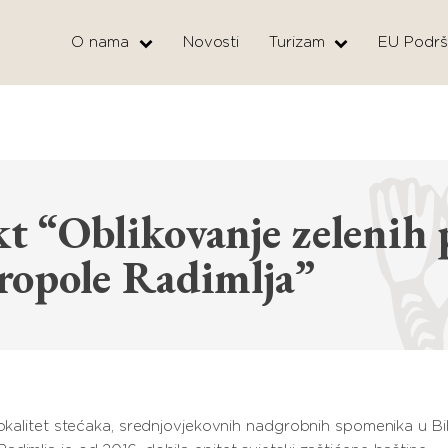
O nama
Novosti
Turizam
EU Podrš
kt “Oblikovanje zelenih 
kropole Radimlja”
lokalitet stećaka, srednjovjekovnih nadgrobnih spomenika u Bi