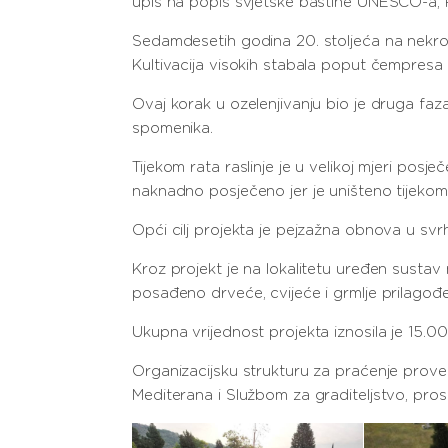
upis na popis svjetske baštine UNESCO-a, Ra
Sedamdesetih godina 20. stoljeća na nekrop
Kultivacija visokih stabala poput čempresa i
Ovaj korak u ozelenjivanju bio je druga faz
spomenika.
Tijekom rata raslinje je u velikoj mjeri po
naknadno posječeno jer je uništeno tijekom 
Opći cilj projekta je pejzažna obnova u svrh
Kroz projekt je na lokalitetu uređen susta
posađeno drveće, cvijeće i grmlje prilagođ
Ukupna vrijednost projekta iznosila je 15.00
Organizacijsku strukturu za praćenje prove
Mediterana i Službom za graditeljstvo, pros