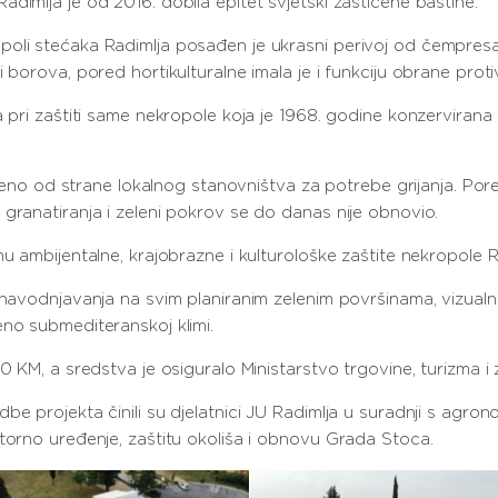
dimlja je od 2016. dobila epitet svjetski zaštićene baštine.
oli stećaka Radimlja posađen je ukrasni perivoj od čempresa, 
 borova, pored hortikulturalne imala je i funkciju obrane proti
a pri zaštiti same nekropole koja je 1968. godine konzervirana 
sječeno od strane lokalnog stanovništva za potrebe grijanja. Po
granatiranja i zeleni pokrov se do danas nije obnovio.
u ambijentalne, krajobrazne i kulturološke zaštite nekropole R
v navodnjavanja na svim planiranim zelenim površinama, vizual
eno submediteranskoj klimi.
0 KM, a sredstva je osiguralo Ministarstvo trgovine, turizma i 
dbe projekta činili su djelatnici JU Radimlja u suradnji s ag
torno uređenje, zaštitu okoliša i obnovu Grada Stoca.