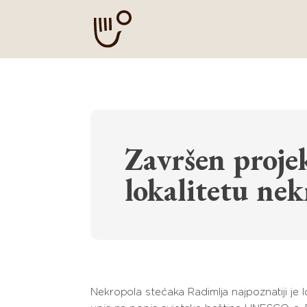
Završen proje
lokalitetu ne
Nekropola stećaka Radimlja najpoznatiji je 