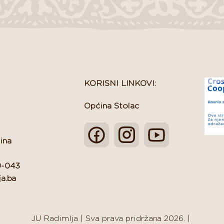
KORISNI LINKOVI:
Općina Stolac
ina
9-043
ja.ba
JU Radimlja
|
Sva prava pridržana 2026.
|