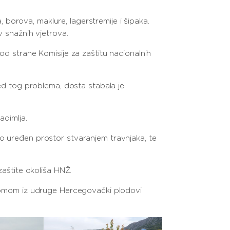
borova, maklure, lagerstremije i šipaka.
v snažnih vjetrova.
od strane Komisije za zaštitu nacionalnih
red tog problema, dosta stabala je
adimlja.
no uređen prostor stvaranjem travnjaka, te
zaštite okoliša HNŽ.
ronomom iz udruge Hercegovački plodovi