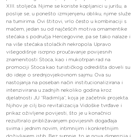
XIII. stoljeća. Njime se koriste kopljanici u jurišu, a
poslije se, u ponešto izmijenjenu obliku, njime služe
na turnirima. Ovi štitovi, vrlo često u kombinaciji s
mačem, jedan su od najčešćih motiva ornamentike
stećaka s područja Hercegovine, pa se tako nalaze i
na više stećaka stolačkih nekropola. Upravo
višegodišnje iscrpno proučavanje povijesnih
znamenitosti Stoca, kao i mukotrpan rad na
promociji Stoca kao turističkog odredišta doveli su
do ideje o srednjovjekovnom sajmu. Ova su
nastojanja na poseban način institucionalizirana i
intenzivirana u zadnjih nekoliko godina kroz
djelatnosti JU “Radimlja”, koja je začetnik projekta.
Njihov je cilj bio revitalizacija Vidoške tvrđave i
prikaz oživljene povijesti, što je u konačnici
rezultiralo približavanjem povijesnih događaja
svima i jednim novim, intimnijim i konkretnijim
doživljajem istih. Bez sumnje, to je nova dimenzija i