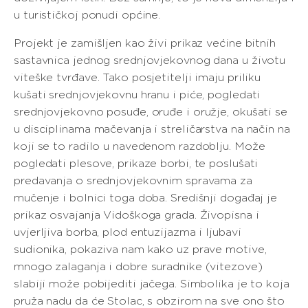
u turističkoj ponudi općine.
Projekt je zamišljen kao živi prikaz većine bitnih
sastavnica jednog srednjovjekovnog dana u životu
viteške tvrđave. Tako posjetitelji imaju priliku
kušati srednjovjekovnu hranu i piće, pogledati
srednjovjekovno posuđe, oruđe i oružje, okušati se
u disciplinama mačevanja i streličarstva na način na
koji se to radilo u navedenom razdoblju. Može
pogledati plesove, prikaze borbi, te poslušati
predavanja o srednjovjekovnim spravama za
mučenje i bolnici toga doba. Središnji događaj je
prikaz osvajanja Vidoškoga grada. Živopisna i
uvjerljiva borba, plod entuzijazma i ljubavi
sudionika, pokaziva nam kako uz prave motive,
mnogo zalaganja i dobre suradnike (vitezove)
slabiji može pobijediti jačega. Simbolika je to koja
pruža nadu da će Stolac, s obzirom na sve ono što