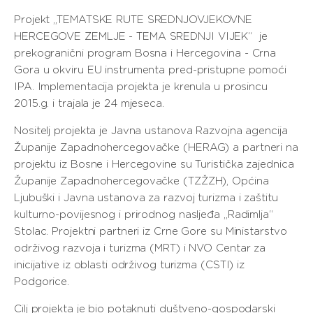
Projekt „TEMATSKE RUTE SREDNJOVJEKOVNE
HERCEGOVE ZEMLJE - TEMA SREDNJI VIJEK“ je
prekogranični program Bosna i Hercegovina - Crna
Gora u okviru EU instrumenta pred-pristupne pomoći
IPA. Implementacija projekta je krenula u prosincu
2015.g. i trajala je 24 mjeseca.
Nositelj projekta je Javna ustanova Razvojna agencija
Županije Zapadnohercegovačke (HERAG) a partneri na
projektu iz Bosne i Hercegovine su Turistička zajednica
Županije Zapadnohercegovačke (TZŽZH), Općina
Ljubuški i Javna ustanova za razvoj turizma i zaštitu
kulturno-povijesnog i prirodnog nasljeđa „Radimlja“
Stolac. Projektni partneri iz Crne Gore su Ministarstvo
održivog razvoja i turizma (MRT) i NVO Centar za
inicijative iz oblasti održivog turizma (CSTI) iz
Podgorice.
Cilj projekta je bio potaknuti duštveno-gospodarski