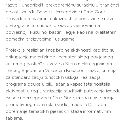
razvoj i unaprijediti prekograničnu suradnju u graničnoj
oblasti između Bosne i Hercegovine i Crne Gore.
Provedbom planiranih aktivnosti uspostavio se novi
prekogranični turistički proizvod zasnovan na
povijesnoj i kulturnoj baštini regije, kao i na kvalitetnim
domaćim proizvodima i uslugama.
Projekt je realiziran kroz brojne aktivnosti, kao što su:
prikupljanje materijalnog i nematerijalnog povijesnog i
kulturnog naslijeđa u vezi sa Starom Hercegovinom i
herceg Stjepanom Vukčićem Kosačom; razvoj kriterija
za standardizaciju turističkih usluga; realizacija
programa obuka u cilju jačanja kapaciteta nositelja
aktivnosti u regiji; realizacija studijskih putovanja između
Bosne i Hercegovine i Crne Gore; izrada i distribucija
promotivnog materijala (vodič, mapa itd.); izrada i
opremanje tematskih pješačkih staza informativnim
tablama.